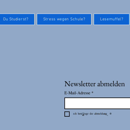
Du Studierst?
Stress wegen Schule?
Lesemuffel?
Newsletter abmelden
E-Mail-Adresse
*
ᶦᶜʰ ᵇᵉˢᵗäᵗᶦᵍᵉ ᵈᶦᵉ ᵃᵇᵐᵉˡᵈᵘⁿᵍ.
*