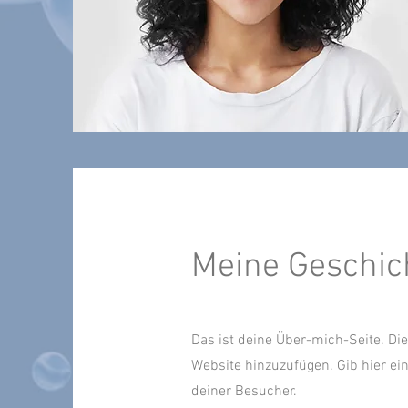
Meine Geschic
Das ist deine Über-mich-Seite. Di
Website hinzuzufügen. Gib hier e
deiner Besucher.